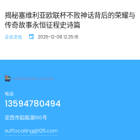
揭秘塞维利亚欧联杯不败神话背后的荣耀与
传奇故事永恒征程史诗篇
企业文化
2025-12-08 12:25:16
电话:
13594780494
定西市起般湖186号
suffocating@126.com