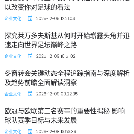
以改变你对足球的看法
企业文化
2025-12-09 12:21:04
探究莱万多夫斯基从何时开始崭露头角并迅
速走向世界足坛巅峰之路
企业文化
2025-12-09 10:51:02
冬窗转会关键动态全程追踪指南与深度解析
及趋势前瞻全面解读洞察
企业文化
2025-12-09 09:22:35
欧冠与欧联第三名赛事的重要性揭秘 影响
球队赛季目标与未来发展
企业文化
2025-12-08 13:53:39