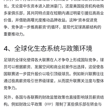
长。无论是中东资本进入欧洲豪门，还是美国投资机构收购
多家俱乐部，其共同特点是在短期内通过明星引援拉高商业
价值，并借助高曝光度推动品牌收益。这种“资本促进竞
争、竞争进一步推高薪资”的循环，是现代足球高薪结构的
重要推动力。
4、全球化生态系统与政策环境
足球的全球化使得各大联赛在人才争夺上形成国际竞争，球
员可以根据薪资、发展空间和商业前景作出选择，这促使各
国联赛进一步提升报价以吸引顶级球员。例如新兴联赛往往
通过极高薪资吸引世界级球星，从而提升联赛关注度与整体
竞争力。
另外，各国与各联赛的财政监管政策也直接影响球员薪资结
构。例如财政公平政策（FFP）限制了某些俱乐部在转会与