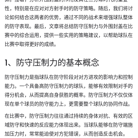
性，特别是在应对对方射手时的防守策略。随后，我们将讨
论如何结合这两者的优势，通过不同的战术来增强球队整体
的防守表现。最后，文章将总结防守压制力与外围封盖在比
赛中的综合运用，提供一些实用的策略建议，以帮助球队在
比赛中取得更好的成绩。
1、防守压制力的基本概念
防守压制力是指球队在防守阶段对对方进攻的影响力和控制
能力。一个具备高防守压制力的球队，能够有效限制对手的
得分机会，从而提高自身获胜的概率。防守压制力不仅仅体
现在单个球员的防守能力上，更需要整个球队的协同作战。
在比赛中，防守压制力往往通过持续的身体对抗、有效的区
域防守和快速的反应能力体现出来。当球队能够在防守端施
加压力时，常常能迫使对方犯错误，从而创造反击机会。