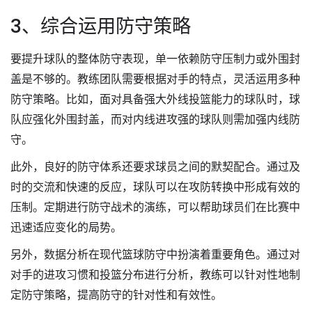
3、综合运用防守策略
要提升球队的整体防守表现，单一依赖防守压制力或外围封
盖是不够的。教练团队需要根据对手的特点，灵活运用多种
防守策略。比如，面对具备强大外线投篮能力的球队时，球
队应强化外围封盖，而对内线进攻强的球队则需加强内线防
守。
此外，良好的防守体系还要求球员之间的默契配合。通过及
时的交流和快速的反应，球队可以在攻防转换中形成有效的
压制。定期进行防守战术的演练，可以帮助球员们在比赛中
迅速适应变化的局势。
另外，数据分析在现代篮球防守中扮演着重要角色。通过对
对手的进攻习惯和投篮分布进行分析，教练可以针对性地制
定防守策略，提高防守的针对性和有效性。