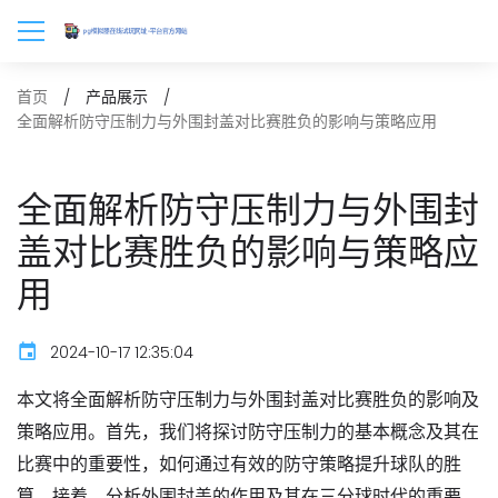
首页
产品展示
全面解析防守压制力与外围封盖对比赛胜负的影响与策略应用
全面解析防守压制力与外围封
盖对比赛胜负的影响与策略应
用
2024-10-17 12:35:04
本文将全面解析防守压制力与外围封盖对比赛胜负的影响及
策略应用。首先，我们将探讨防守压制力的基本概念及其在
比赛中的重要性，如何通过有效的防守策略提升球队的胜
算。接着，分析外围封盖的作用及其在三分球时代的重要