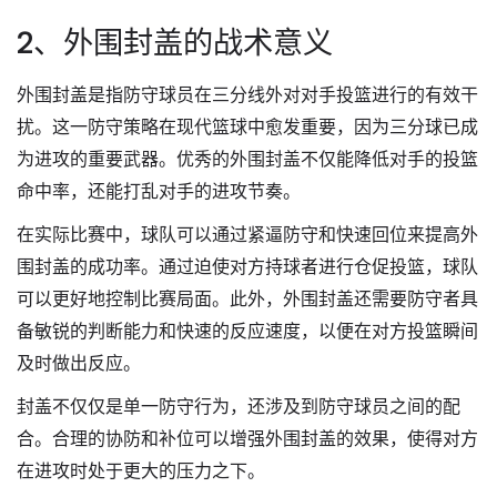
2、外围封盖的战术意义
外围封盖是指防守球员在三分线外对对手投篮进行的有效干
扰。这一防守策略在现代篮球中愈发重要，因为三分球已成
为进攻的重要武器。优秀的外围封盖不仅能降低对手的投篮
命中率，还能打乱对手的进攻节奏。
在实际比赛中，球队可以通过紧逼防守和快速回位来提高外
围封盖的成功率。通过迫使对方持球者进行仓促投篮，球队
可以更好地控制比赛局面。此外，外围封盖还需要防守者具
备敏锐的判断能力和快速的反应速度，以便在对方投篮瞬间
及时做出反应。
封盖不仅仅是单一防守行为，还涉及到防守球员之间的配
合。合理的协防和补位可以增强外围封盖的效果，使得对方
在进攻时处于更大的压力之下。