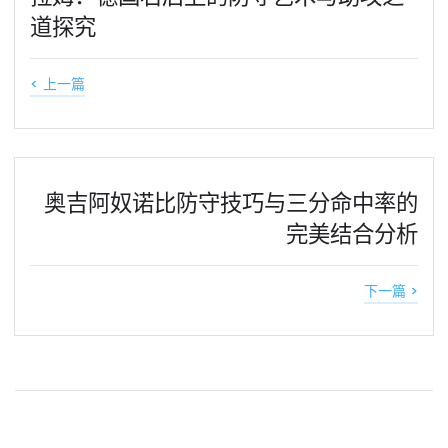
道探究
< 上一篇
奥吉阿奴诺比防守技巧与三分命中率的
完美结合分析
下一篇 >