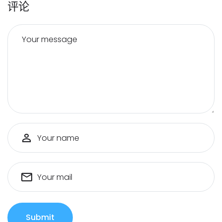
评论
Your message
Your name
Your mail
Submit