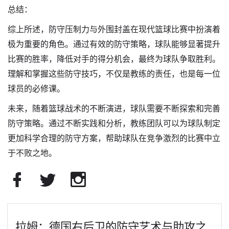
总结：
综上所述，防守压制力与外围封盖在现代篮球比赛中扮演着
极为重要的角色。通过有效的防守策略，球队能够显著提升
比赛的胜率，降低对手的得分机会，最终为球队争取胜利。
理解和掌握这些防守技巧，不仅是教练的责任，也是每一位
球员的必修课。
未来，随着篮球战术的不断演进，球队需要不断探索和完善
防守策略。通过不断实践和分析，教练团队可以为球队制定
更加科学合理的防守方案，帮助球队在竞争激烈的比赛中立
于不败之地。
拉姆：德国右后卫的防守艺术与助攻之