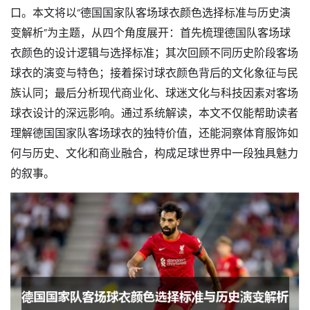
口。本文将以“德国国家队客场球衣颜色选择标准与历史演
变解析”为主题，从四个角度展开：首先梳理德国队客场球
衣颜色的设计逻辑与选择标准；其次回顾不同历史阶段客场
球衣的演变与特色；接着探讨球衣颜色背后的文化象征与民
族认同；最后分析现代商业化、球迷文化与科技因素对客场
球衣设计的深远影响。通过系统解读，本文不仅能帮助读者
理解德国国家队客场球衣的独特价值，还能洞察体育服饰如
何与历史、文化和商业融合，构成足球世界中一段独具魅力
的叙事。