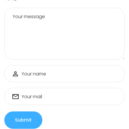
Your message
Your name
Your mail
Submit