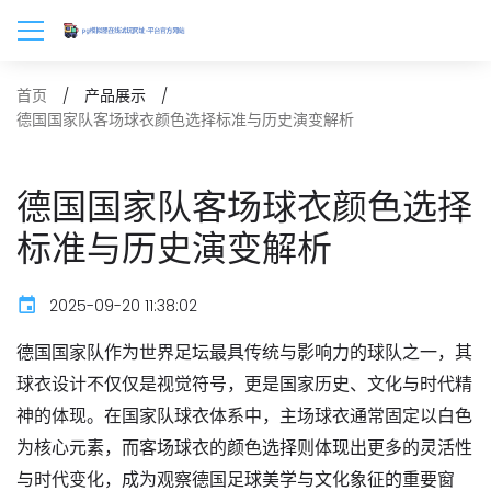
首页
产品展示
德国国家队客场球衣颜色选择标准与历史演变解析
德国国家队客场球衣颜色选择
标准与历史演变解析
2025-09-20 11:38:02
德国国家队作为世界足坛最具传统与影响力的球队之一，其
球衣设计不仅仅是视觉符号，更是国家历史、文化与时代精
神的体现。在国家队球衣体系中，主场球衣通常固定以白色
为核心元素，而客场球衣的颜色选择则体现出更多的灵活性
与时代变化，成为观察德国足球美学与文化象征的重要窗