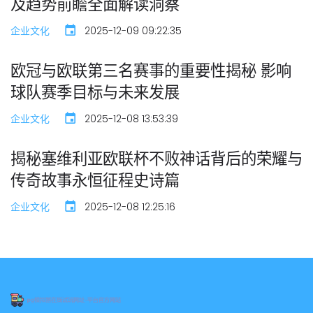
及趋势前瞻全面解读洞察
企业文化
2025-12-09 09:22:35
欧冠与欧联第三名赛事的重要性揭秘 影响
球队赛季目标与未来发展
企业文化
2025-12-08 13:53:39
揭秘塞维利亚欧联杯不败神话背后的荣耀与
传奇故事永恒征程史诗篇
企业文化
2025-12-08 12:25:16