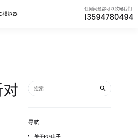
任何问题都可以致电我们
G模拟器
13594780494
析对
导航
关于PG电子