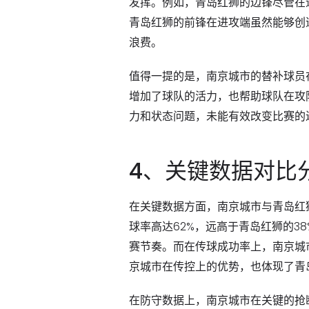
发挥。例如，青岛红狮的边锋尽管在
青岛红狮的前锋在进攻端虽然能够创
浪费。
值得一提的是，南京城市的替补球员
增加了球队的活力，也帮助球队在攻
力和状态问题，未能有效改变比赛的
4、关键数据对比
在关键数据方面，南京城市与青岛红
球率高达62%，远高于青岛红狮的3
赛节奏。而在传球成功率上，南京城市
京城市在传控上的优势，也体现了青
在防守数据上，南京城市在关键的抢