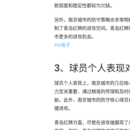
默契度和稳定性都较为欠缺。
另外，南京城市的防守策略也非常明
制了青岛红狮的进攻空间。青岛红狮
市更多的进攻机会。
PG电子
3、球员个人表现
球员个人表现上，南京城市的几位核
力至关重要，通过精准的传球和及时
胁。此外，南京城市的防守核心球员
键进攻。
青岛红狮方面，尽管在进攻端展现了