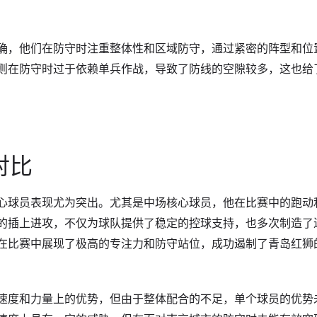
确，他们在防守时注重整体性和区域防守，通过紧密的阵型和位
则在防守时过于依赖单兵作战，导致了防线的空隙较多，这也给
对比
心球员表现尤为突出。尤其是中场核心球员，他在比赛中的跑动
的插上进攻，不仅为球队提供了稳定的控球支持，也多次制造了
在比赛中展现了极高的专注力和防守站位，成功遏制了青岛红狮
速度和力量上的优势，但由于整体配合的不足，单个球员的优势