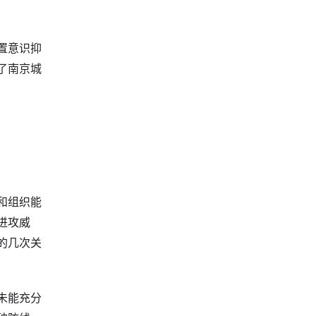
置意识抑
了南京城
和组织能
进攻威
的几次关
未能充分