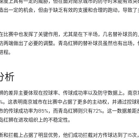
速度上具有一定的威胁，但在面对南京城市的防守时未能有效突
造出一定的机会，但由于缺乏有效的支援和合理的跑动，导致了
在比赛中也发挥了关键作用，尤其是在下半场，几名替补球员的
防两端做出了必要的调整。青岛红狮的替补球员虽然也有出场，
进程。
分析
狮的差异主要体现在控球率、传球成功率以及防守数据上。南京
8%。这表明南京城市在比赛中占据了更多的主动权，并通过控球
的传球成功率为85%，而青岛红狮则只有72%。这一数据差距
岛红狮在进攻组织上的不稳定性。
断和拦截上占据了明显优势，他们成功拦截对方传球达到了15次