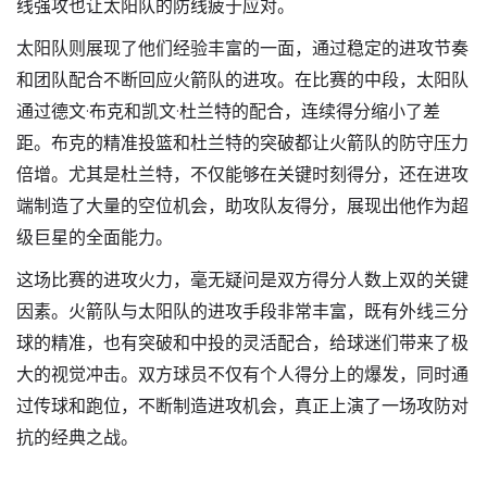
线强攻也让太阳队的防线疲于应对。
太阳队则展现了他们经验丰富的一面，通过稳定的进攻节奏
和团队配合不断回应火箭队的进攻。在比赛的中段，太阳队
通过德文·布克和凯文·杜兰特的配合，连续得分缩小了差
距。布克的精准投篮和杜兰特的突破都让火箭队的防守压力
倍增。尤其是杜兰特，不仅能够在关键时刻得分，还在进攻
端制造了大量的空位机会，助攻队友得分，展现出他作为超
级巨星的全面能力。
这场比赛的进攻火力，毫无疑问是双方得分人数上双的关键
因素。火箭队与太阳队的进攻手段非常丰富，既有外线三分
球的精准，也有突破和中投的灵活配合，给球迷们带来了极
大的视觉冲击。双方球员不仅有个人得分上的爆发，同时通
过传球和跑位，不断制造进攻机会，真正上演了一场攻防对
抗的经典之战。