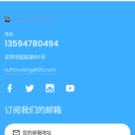
电话:
13594780494
定西市起般湖186号
suffocating@126.com
订阅我们的邮箱
您的邮箱地址