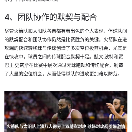
4、团队协作的默契与配合
尽管火箭队和太阳队各自都有着出色的个人表现，但球队间
的默契配合和团队协作仍然是比赛胜负的关键。火箭队在进
攻端的快速转移球与传球创造了多次空位投篮机会，尤其是
在快攻中，球员之间的传球配合默契十足。凯文·波特和贾
巴里·史密斯在比赛中屡次通过无球跑动和传切配合，制造
了大量的空位机会，从而使得球队的进攻更加难以防范。