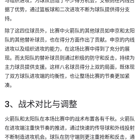
与组织进攻，为球队创造了不少得分机会，艾顿则在内线占
据了优势，通过篮板球和二次进攻不断为球队提供得分支
持。
除了这四位球员外，比赛中火箭队的其他球员如申京和太阳
队的其他替补球员，也在得分方面作出了贡献。申京的内线
进攻以及组织进攻的能力，在这场比赛中得到了充分的展
现。而太阳队的替补球员则通过积极的防守和反击，持续为
主力球员提供支援。这样八名球员得分上双的局面，既体现
了双方球队进攻端的均衡性，也让整场比赛的节奏更加紧
凑。
3、战术对比与调整
火箭队和太阳队在本场比赛中的战术布置各有千秋。火箭队
在进攻端注重快节奏的推进，通过快速的传导球和外线投射
不断制造进攻机会。球队在防守端则更注重抢断和反击，通