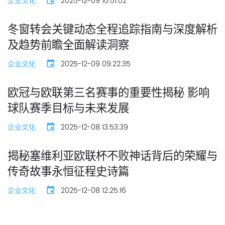
企业文化
2025-12-09 10:51:02
冬窗转会关键动态全程追踪指南与深度解析
及趋势前瞻全面解读洞察
企业文化
2025-12-09 09:22:35
欧冠与欧联第三名赛事的重要性揭秘 影响
球队赛季目标与未来发展
企业文化
2025-12-08 13:53:39
揭秘塞维利亚欧联杯不败神话背后的荣耀与
传奇故事永恒征程史诗篇
企业文化
2025-12-08 12:25:16