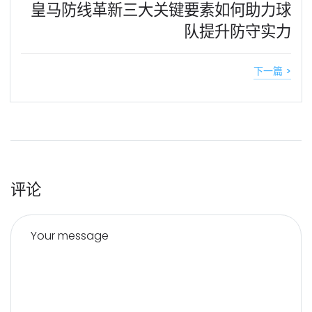
皇马防线革新三大关键要素如何助力球
队提升防守实力
下一篇 >
评论
Your message