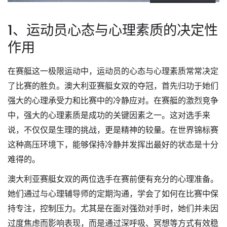
1、运动员心态与心理素质的决定性
作用
在赛艇这一极限运动中，运动员的心态与心理素质常常决定
了比赛的胜负。澳大利亚赛艇女双的夺冠，首先归功于她们
强大的心理承受力和比赛中的冷静应对。在赛艇的激烈竞争
中，强大的心理素质是成功的关键因素之一。这对选手来
说，不仅仅是生理的挑战，更是精神的较量。在世界锦标赛
这种高压环境下，能够保持冷静并发挥出最好的状态是十分
难得的。
澳大利亚赛艇女双的两位选手在赛前便有充分的心理准备。
她们通过与心理辅导师的定期沟通，学会了如何在比赛中保
持专注，控制压力。尤其是在面对强劲对手时，她们并未因
过度焦虑而影响表现，而是通过深呼吸、冥想等方式有效稳