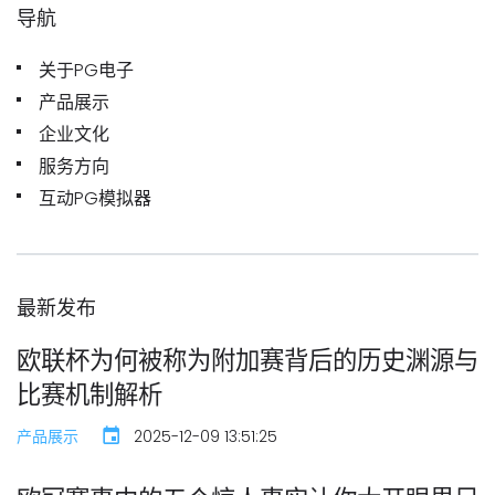
导航
关于PG电子
产品展示
企业文化
服务方向
互动PG模拟器
最新发布
欧联杯为何被称为附加赛背后的历史渊源与
比赛机制解析
产品展示
2025-12-09 13:51:25