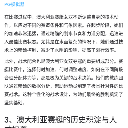
PG模拟器
在比赛过程中，澳大利亚赛艇女双不断调整自身的技术动
作，以应对不同的赛道条件和气象因素。在起步阶段，她们
的加速非常迅猛，通过精确的划水节奏和力道分配，迅速进
入最佳比赛状态。尤其是在水面复杂的情况下，她们通过技
术上的精确控制，减少了水阻的影响，提高了划行效率。
此外，战术配合也是澳大利亚女双夺冠的重要组成部分。赛
艇比赛中，选择何时加速、何时调整速度、如何在不同阶段
合理分配体力等，都是极为关键的战术决策。她们的教练团
队通过精确的数据分析，帮助运动员制定了极具针对性的比
赛战术。这种个性化的战术设计，为她们最终的胜利奠定了
坚实基础。
3、澳大利亚赛艇的历史积淀与人