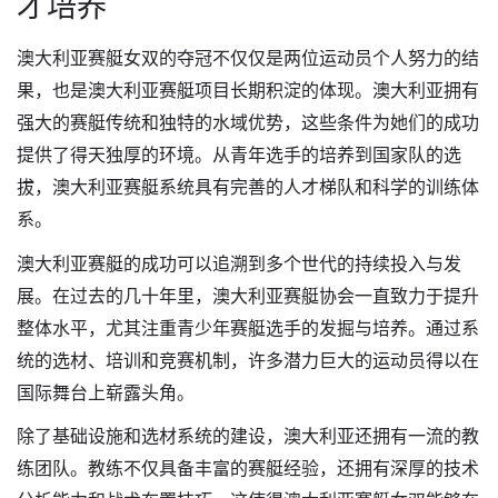
才培养
澳大利亚赛艇女双的夺冠不仅仅是两位运动员个人努力的结
果，也是澳大利亚赛艇项目长期积淀的体现。澳大利亚拥有
强大的赛艇传统和独特的水域优势，这些条件为她们的成功
提供了得天独厚的环境。从青年选手的培养到国家队的选
拔，澳大利亚赛艇系统具有完善的人才梯队和科学的训练体
系。
澳大利亚赛艇的成功可以追溯到多个世代的持续投入与发
展。在过去的几十年里，澳大利亚赛艇协会一直致力于提升
整体水平，尤其注重青少年赛艇选手的发掘与培养。通过系
统的选材、培训和竞赛机制，许多潜力巨大的运动员得以在
国际舞台上崭露头角。
除了基础设施和选材系统的建设，澳大利亚还拥有一流的教
练团队。教练不仅具备丰富的赛艇经验，还拥有深厚的技术