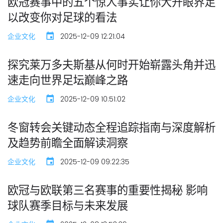
欧冠赛事中的五个惊人事实让你大开眼界足
以改变你对足球的看法
企业文化
2025-12-09 12:21:04
探究莱万多夫斯基从何时开始崭露头角并迅
速走向世界足坛巅峰之路
企业文化
2025-12-09 10:51:02
冬窗转会关键动态全程追踪指南与深度解析
及趋势前瞻全面解读洞察
企业文化
2025-12-09 09:22:35
欧冠与欧联第三名赛事的重要性揭秘 影响
球队赛季目标与未来发展