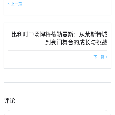
< 上一篇
比利时中场悍将蒂勒曼斯：从莱斯特城
到豪门舞台的成长与挑战
下一篇 >
评论