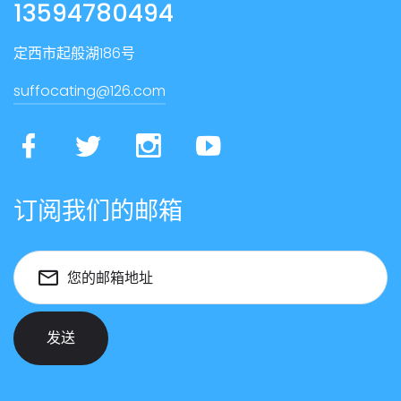
13594780494
定西市起般湖186号
suffocating@126.com
订阅我们的邮箱
您的邮箱地址
发送