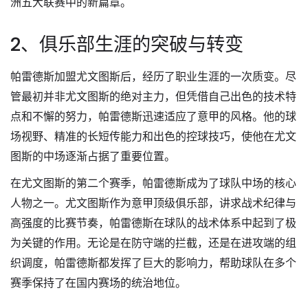
洲五大联赛中的新篇章。
2、俱乐部生涯的突破与转变
帕雷德斯加盟尤文图斯后，经历了职业生涯的一次质变。尽
管最初并非尤文图斯的绝对主力，但凭借自己出色的技术特
点和不懈的努力，帕雷德斯迅速适应了意甲的风格。他的球
场视野、精准的长短传能力和出色的控球技巧，使他在尤文
图斯的中场逐渐占据了重要位置。
在尤文图斯的第二个赛季，帕雷德斯成为了球队中场的核心
人物之一。尤文图斯作为意甲顶级俱乐部，讲求战术纪律与
高强度的比赛节奏，帕雷德斯在球队的战术体系中起到了极
为关键的作用。无论是在防守端的拦截，还是在进攻端的组
织调度，帕雷德斯都发挥了巨大的影响力，帮助球队在多个
赛季保持了在国内赛场的统治地位。