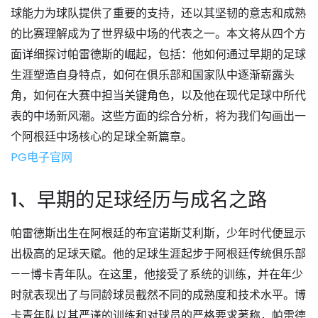
球能力为球队提供了重要的支持，还以其坚韧的意志和成熟
的比赛理解成为了世界级中场的代表之一。本文将从四个方
面详细探讨帕雷德斯的崛起，包括：他如何通过早期的足球
生涯塑造自身特点，如何在俱乐部和国家队中逐渐崭露头
角，如何在大赛中担当关键角色，以及他在现代足球中所代
表的中场新风潮。这些方面的综合分析，将为我们勾画出一
个阿根廷中场核心的足球全新篇章。
PG电子官网
1、早期的足球经历与成名之路
帕雷德斯出生在阿根廷的布宜诺斯艾利斯，少年时代便显示
出极高的足球天赋。他的足球生涯起步于阿根廷传统俱乐部
——博卡青年队。在这里，他接受了系统的训练，并在年少
时就表现出了与同龄球员截然不同的成熟度和技术水平。博
卡青年队以其严谨的训练和对球员的严格要求著称，帕雷德