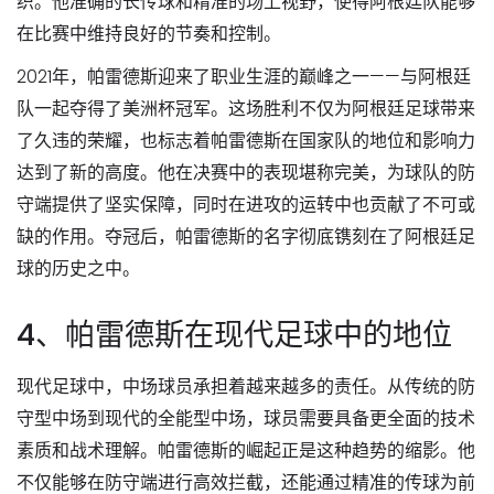
织。他准确的长传球和精准的场上视野，使得阿根廷队能够
在比赛中维持良好的节奏和控制。
2021年，帕雷德斯迎来了职业生涯的巅峰之一——与阿根廷
队一起夺得了美洲杯冠军。这场胜利不仅为阿根廷足球带来
了久违的荣耀，也标志着帕雷德斯在国家队的地位和影响力
达到了新的高度。他在决赛中的表现堪称完美，为球队的防
守端提供了坚实保障，同时在进攻的运转中也贡献了不可或
缺的作用。夺冠后，帕雷德斯的名字彻底镌刻在了阿根廷足
球的历史之中。
4、帕雷德斯在现代足球中的地位
现代足球中，中场球员承担着越来越多的责任。从传统的防
守型中场到现代的全能型中场，球员需要具备更全面的技术
素质和战术理解。帕雷德斯的崛起正是这种趋势的缩影。他
不仅能够在防守端进行高效拦截，还能通过精准的传球为前