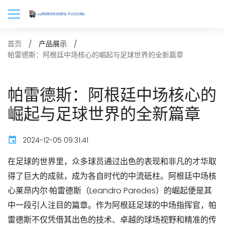
首页
产品展示
帕雷德斯：阿根廷中场核心的崛起与足球世界的全新篇章
帕雷德斯：阿根廷中场核心的
崛起与足球世界的全新篇章
2024-12-05 09:31:41
在足球的世界里，众多球员通过出色的表现和非凡的才华取
得了巨大的成就，成为各自时代的中流砥柱。阿根廷中场核
心莱昂内尔·帕雷德斯（Leandro Paredes）的崛起便是其
中一段引人注目的篇章。作为阿根廷足球的中场指挥官，帕
雷德斯不仅凭借其出色的技术、卓越的球场视野和精准的传