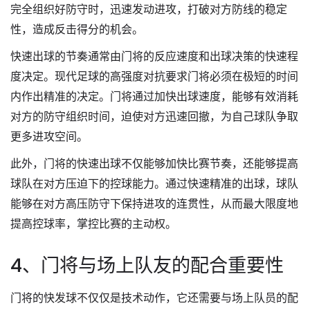
完全组织好防守时，迅速发动进攻，打破对方防线的稳定
性，造成反击得分的机会。
快速出球的节奏通常由门将的反应速度和出球决策的快速程
度决定。现代足球的高强度对抗要求门将必须在极短的时间
内作出精准的决定。门将通过加快出球速度，能够有效消耗
对方的防守组织时间，迫使对方迅速回撤，为自己球队争取
更多进攻空间。
此外，门将的快速出球不仅能够加快比赛节奏，还能够提高
球队在对方压迫下的控球能力。通过快速精准的出球，球队
能够在对方高压防守下保持进攻的连贯性，从而最大限度地
提高控球率，掌控比赛的主动权。
4、门将与场上队友的配合重要性
门将的快发球不仅仅是技术动作，它还需要与场上队员的配