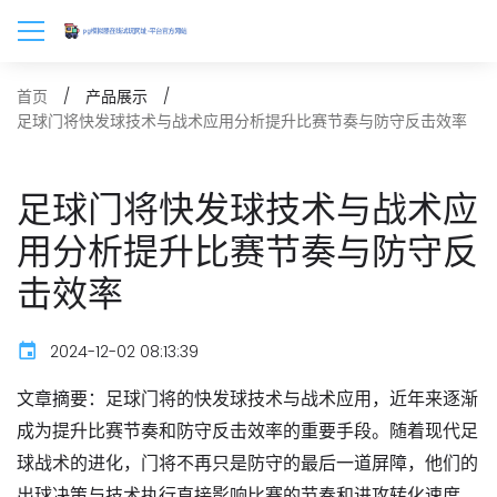
首页
产品展示
足球门将快发球技术与战术应用分析提升比赛节奏与防守反击效率
足球门将快发球技术与战术应
用分析提升比赛节奏与防守反
击效率
2024-12-02 08:13:39
文章摘要：足球门将的快发球技术与战术应用，近年来逐渐
成为提升比赛节奏和防守反击效率的重要手段。随着现代足
球战术的进化，门将不再只是防守的最后一道屏障，他们的
出球决策与技术执行直接影响比赛的节奏和进攻转化速度。