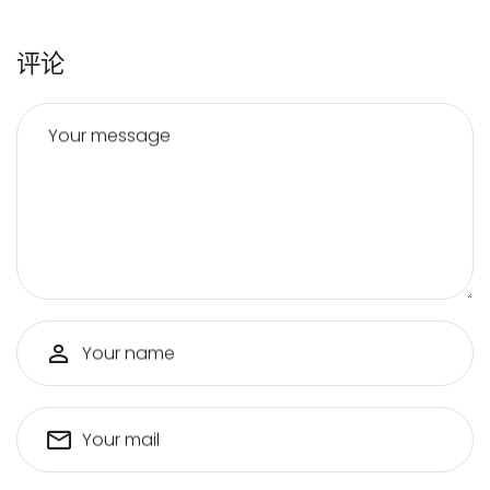
评论
Your message
Your name
Your mail