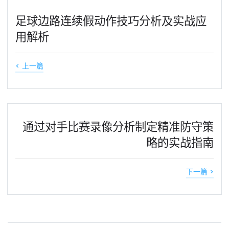
足球边路连续假动作技巧分析及实战应
用解析
< 上一篇
通过对手比赛录像分析制定精准防守策
略的实战指南
下一篇 >