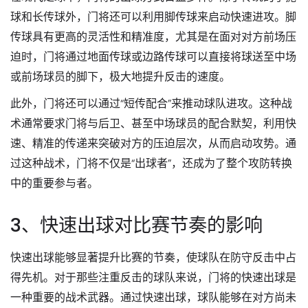
球和长传球外，门将还可以利用脚传球来启动快速进攻。脚
传球具有更高的灵活性和精准度，尤其是在面对对方前场压
迫时，门将通过地面传球或边路传球可以直接将球送至中场
或前场球员的脚下，极大地提升反击的速度。
此外，门将还可以通过“短传配合”来推动球队进攻。这种战
术通常要求门将与后卫、甚至中场球员的配合默契，利用快
速、精准的传递来突破对方的压迫层次，从而启动攻势。通
过这种战术，门将不仅是“出球者”，还成为了整个攻防转换
中的重要参与者。
3、快速出球对比赛节奏的影响
快速出球能够显著提升比赛的节奏，使球队在防守反击中占
得先机。对于那些注重反击的球队来说，门将的快速出球是
一种重要的战术武器。通过快速出球，球队能够在对方尚未