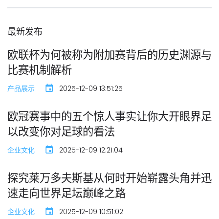
最新发布
欧联杯为何被称为附加赛背后的历史渊源与
比赛机制解析
产品展示
2025-12-09 13:51:25
欧冠赛事中的五个惊人事实让你大开眼界足
以改变你对足球的看法
企业文化
2025-12-09 12:21:04
探究莱万多夫斯基从何时开始崭露头角并迅
速走向世界足坛巅峰之路
企业文化
2025-12-09 10:51:02