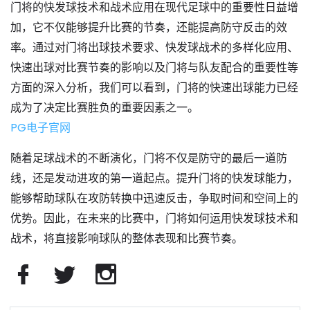
门将的快发球技术和战术应用在现代足球中的重要性日益增
加，它不仅能够提升比赛的节奏，还能提高防守反击的效
率。通过对门将出球技术要求、快发球战术的多样化应用、
快速出球对比赛节奏的影响以及门将与队友配合的重要性等
方面的深入分析，我们可以看到，门将的快速出球能力已经
成为了决定比赛胜负的重要因素之一。
PG电子官网
随着足球战术的不断演化，门将不仅是防守的最后一道防
线，还是发动进攻的第一道起点。提升门将的快发球能力，
能够帮助球队在攻防转换中迅速反击，争取时间和空间上的
优势。因此，在未来的比赛中，门将如何运用快发球技术和
战术，将直接影响球队的整体表现和比赛节奏。