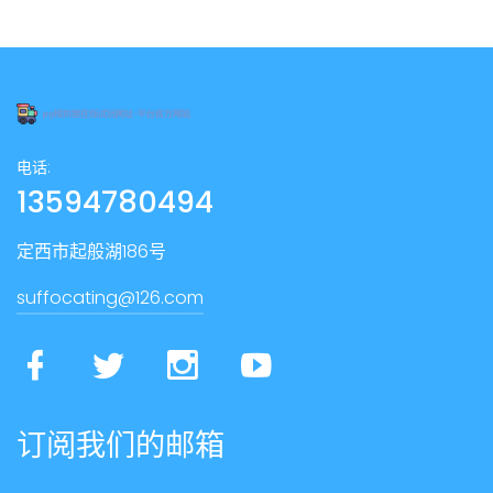
电话:
13594780494
定西市起般湖186号
suffocating@126.com
订阅我们的邮箱