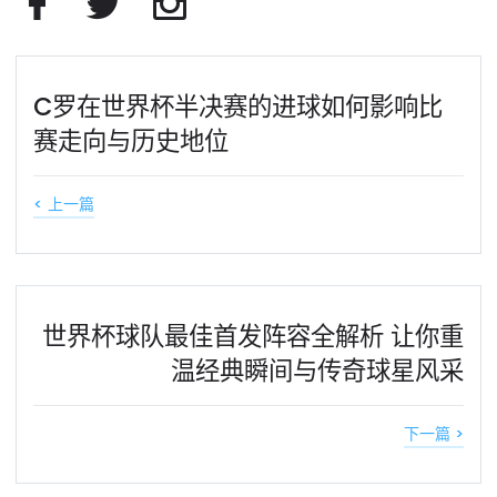
C罗在世界杯半决赛的进球如何影响比
赛走向与历史地位
< 上一篇
世界杯球队最佳首发阵容全解析 让你重
温经典瞬间与传奇球星风采
下一篇 >