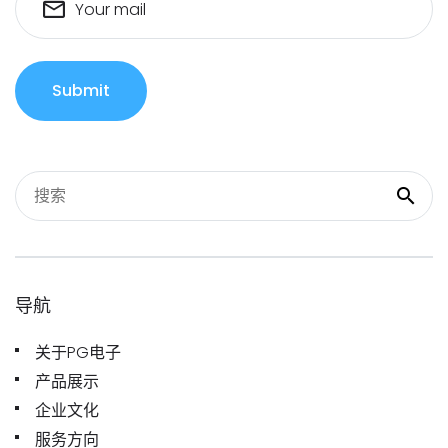
Your mail
Submit
导航
关于PG电子
产品展示
企业文化
服务方向