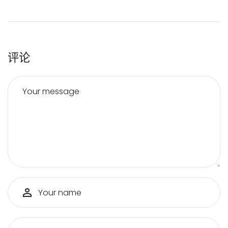
评论
Your message
Your name