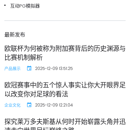
互动PG模拟器
最新发布
欧联杯为何被称为附加赛背后的历史渊源与
比赛机制解析
产品展示
2025-12-09 13:51:25
欧冠赛事中的五个惊人事实让你大开眼界足
以改变你对足球的看法
企业文化
2025-12-09 12:21:04
探究莱万多夫斯基从何时开始崭露头角并迅