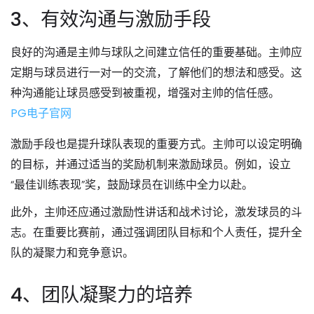
3、有效沟通与激励手段
良好的沟通是主帅与球队之间建立信任的重要基础。主帅应
定期与球员进行一对一的交流，了解他们的想法和感受。这
种沟通能让球员感受到被重视，增强对主帅的信任感。
PG电子官网
激励手段也是提升球队表现的重要方式。主帅可以设定明确
的目标，并通过适当的奖励机制来激励球员。例如，设立
“最佳训练表现”奖，鼓励球员在训练中全力以赴。
此外，主帅还应通过激励性讲话和战术讨论，激发球员的斗
志。在重要比赛前，通过强调团队目标和个人责任，提升全
队的凝聚力和竞争意识。
4、团队凝聚力的培养