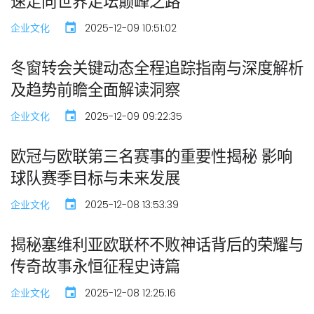
速走向世界足坛巅峰之路
企业文化
2025-12-09 10:51:02
冬窗转会关键动态全程追踪指南与深度解析
及趋势前瞻全面解读洞察
企业文化
2025-12-09 09:22:35
欧冠与欧联第三名赛事的重要性揭秘 影响
球队赛季目标与未来发展
企业文化
2025-12-08 13:53:39
揭秘塞维利亚欧联杯不败神话背后的荣耀与
传奇故事永恒征程史诗篇
企业文化
2025-12-08 12:25:16