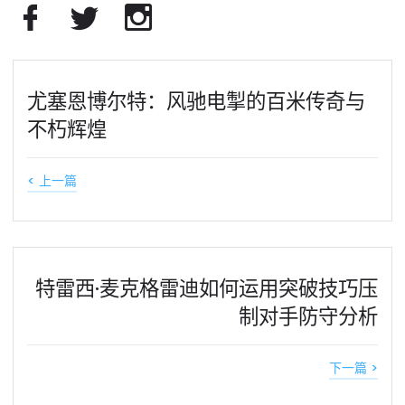
尤塞恩博尔特：风驰电掣的百米传奇与
不朽辉煌
< 上一篇
特雷西·麦克格雷迪如何运用突破技巧压
制对手防守分析
下一篇 >