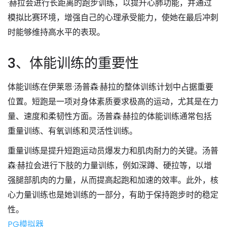
·赫拉会进行长距离的跑步训练，以提升心肺功能，并通过
模拟比赛环境，增强自己的心理承受能力，使她在最后冲刺
时能够维持高水平的表现。
3、体能训练的重要性
体能训练在伊莱恩·汤普森·赫拉的整体训练计划中占据重要
位置。短跑是一项对身体素质要求极高的运动，尤其是在力
量、速度和柔韧性方面。汤普森·赫拉的体能训练通常包括
重量训练、有氧训练和灵活性训练。
重量训练是提升短跑运动员爆发力和肌肉耐力的关键。汤普
森·赫拉会进行下肢的力量训练，例如深蹲、硬拉等，以增
强腿部肌肉的力量，从而提高起跑和加速的效率。此外，核
心力量训练也是她训练的一部分，有助于保持跑步时的稳定
性。
PG模拟器