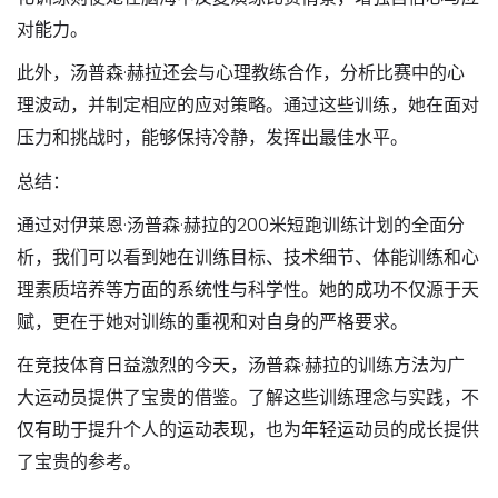
对能力。
此外，汤普森·赫拉还会与心理教练合作，分析比赛中的心
理波动，并制定相应的应对策略。通过这些训练，她在面对
压力和挑战时，能够保持冷静，发挥出最佳水平。
总结：
通过对伊莱恩·汤普森·赫拉的200米短跑训练计划的全面分
析，我们可以看到她在训练目标、技术细节、体能训练和心
理素质培养等方面的系统性与科学性。她的成功不仅源于天
赋，更在于她对训练的重视和对自身的严格要求。
在竞技体育日益激烈的今天，汤普森·赫拉的训练方法为广
大运动员提供了宝贵的借鉴。了解这些训练理念与实践，不
仅有助于提升个人的运动表现，也为年轻运动员的成长提供
了宝贵的参考。