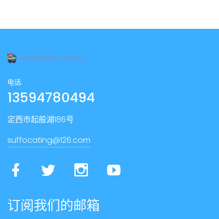
电话:
13594780494
定西市起般湖186号
suffocating@126.com
订阅我们的邮箱