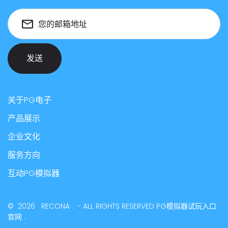
您的邮箱地址
发送
关于PG电子
产品展示
企业文化
服务方向
互动PG模拟器
©
2026
RECONA
.
- ALL RIGHTS RESERVED
PG模拟器试玩入口
官网
.