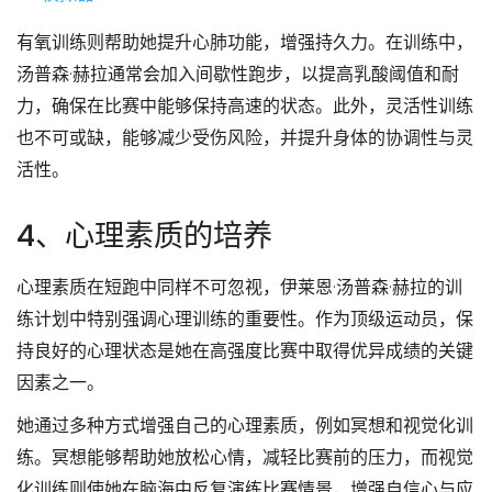
有氧训练则帮助她提升心肺功能，增强持久力。在训练中，
汤普森·赫拉通常会加入间歇性跑步，以提高乳酸阈值和耐
力，确保在比赛中能够保持高速的状态。此外，灵活性训练
也不可或缺，能够减少受伤风险，并提升身体的协调性与灵
活性。
4、心理素质的培养
心理素质在短跑中同样不可忽视，伊莱恩·汤普森·赫拉的训
练计划中特别强调心理训练的重要性。作为顶级运动员，保
持良好的心理状态是她在高强度比赛中取得优异成绩的关键
因素之一。
她通过多种方式增强自己的心理素质，例如冥想和视觉化训
练。冥想能够帮助她放松心情，减轻比赛前的压力，而视觉
化训练则使她在脑海中反复演练比赛情景，增强自信心与应