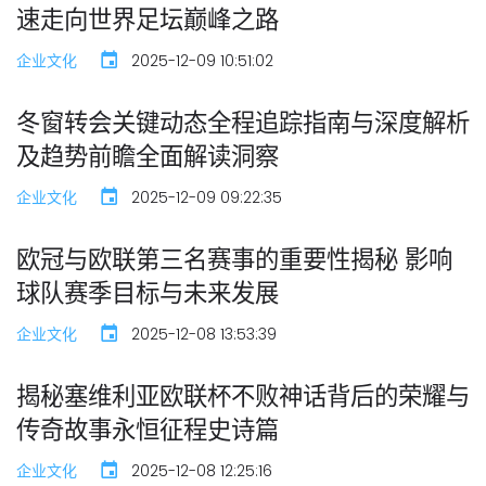
速走向世界足坛巅峰之路
企业文化
2025-12-09 10:51:02
冬窗转会关键动态全程追踪指南与深度解析
及趋势前瞻全面解读洞察
企业文化
2025-12-09 09:22:35
欧冠与欧联第三名赛事的重要性揭秘 影响
球队赛季目标与未来发展
企业文化
2025-12-08 13:53:39
揭秘塞维利亚欧联杯不败神话背后的荣耀与
传奇故事永恒征程史诗篇
企业文化
2025-12-08 12:25:16