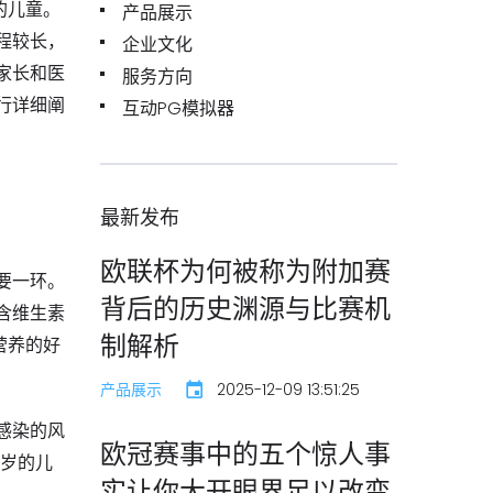
岁的儿童。
产品展示
程较长，
企业文化
家长和医
服务方向
行详细阐
互动PG模拟器
最新发布
欧联杯为何被称为附加赛
要一环。
背后的历史渊源与比赛机
含维生素
制解析
营养的好
产品展示
2025-12-09 13:51:25
感染的风
欧冠赛事中的五个惊人事
2岁的儿
实让你大开眼界足以改变