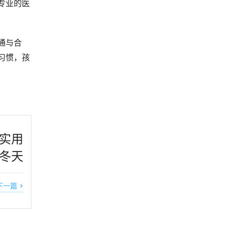
专业的医
通与合
习惯，孩
实用
冬天
下一篇 >