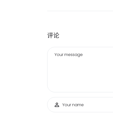
评论
Your message
Your name