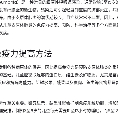
pneumonia）是一种常见的细菌性呼吸道感染，通常影响3至15
没有细胞壁的微生物，感染后可引起轻度到重度的肺部炎症，病
等。由于支原体肺炎的潜伏期较长，且症状常常不典型，因此，
从儿童支原体肺炎的免疫力提高、预防、科学治疗等多个方面进
疾病。
免疫力提高方法
受到各种病原体的侵害，因此提高免疫力是预防支原体肺炎的重
的基础。儿童应摄取足够的蛋白质、维生素及矿物质，尤其是富
反应和抗病毒能力。新鲜水果、蔬菜以及瘦肉、鱼类等食物都是
运作至关重要。研究显示，缺乏睡眠会抑制免疫系统功能，增加
安排，例如3至5岁的儿童每天需要10至12小时的睡眠，而6至1