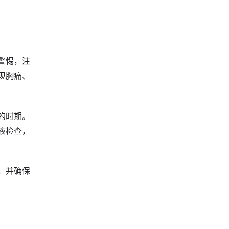
警惕，注
现胸痛、
的时期。
液检查，
，并确保