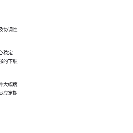
及协调性
心稳定
强的下肢
种大幅度
员应定期