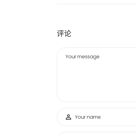
评论
Your message
Your name