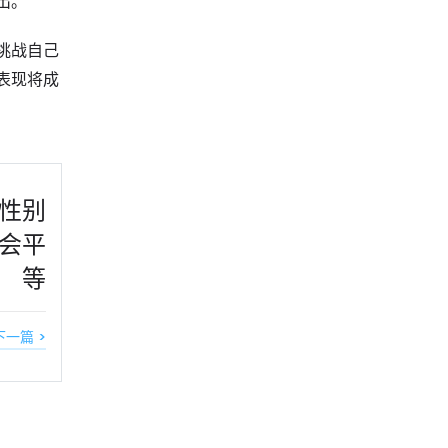
出。
挑战自己
表现将成
性别
会平
等
下一篇 >