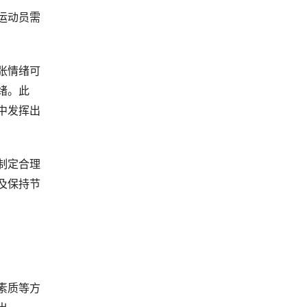
运动员需
张情绪可
绪。此
中发挥出
制定合理
及保持节
素质等方