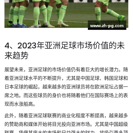
4、2023年亚洲足球市场价值的未
来趋势
展望未来，亚洲足球的市场价值仍有着巨大的增长潜力。随
着亚洲足球水平的不断提升，尤其是中国足球、韩国足球和
日本足球的崛起，越来越多的亚洲球员将在欧洲足坛占据一
席之地。而这些球员的身价也将随着他们在国际赛场上的表
现而水涨船高。
此外，随着亚洲足球联赛的商业化程度不断提高，越来越多
的赞助商和媒体开始将目光投向亚洲市场。尤其是中国超级
联赛，凭借其庞大的市场和日益强大的财力，将吸引更多顶