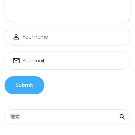
Your name
Your mail
Submit