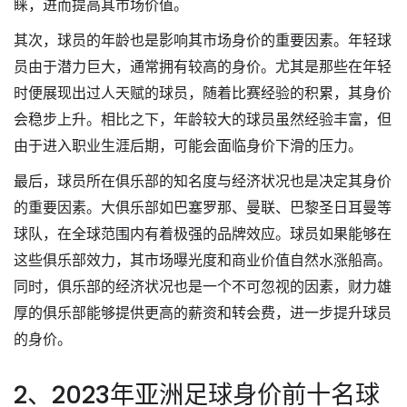
睐，进而提高其市场价值。
其次，球员的年龄也是影响其市场身价的重要因素。年轻球
员由于潜力巨大，通常拥有较高的身价。尤其是那些在年轻
时便展现出过人天赋的球员，随着比赛经验的积累，其身价
会稳步上升。相比之下，年龄较大的球员虽然经验丰富，但
由于进入职业生涯后期，可能会面临身价下滑的压力。
最后，球员所在俱乐部的知名度与经济状况也是决定其身价
的重要因素。大俱乐部如巴塞罗那、曼联、巴黎圣日耳曼等
球队，在全球范围内有着极强的品牌效应。球员如果能够在
这些俱乐部效力，其市场曝光度和商业价值自然水涨船高。
同时，俱乐部的经济状况也是一个不可忽视的因素，财力雄
厚的俱乐部能够提供更高的薪资和转会费，进一步提升球员
的身价。
2、2023年亚洲足球身价前十名球