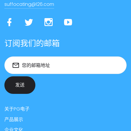
suffocating@126.com
订阅我们的邮箱
您的邮箱地址
发送
关于PG电子
产品展示
企业文化