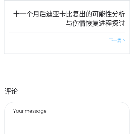
十一个月后迪亚卡比复出的可能性分析
与伤情恢复进程探讨
下一篇 >
评论
Your message