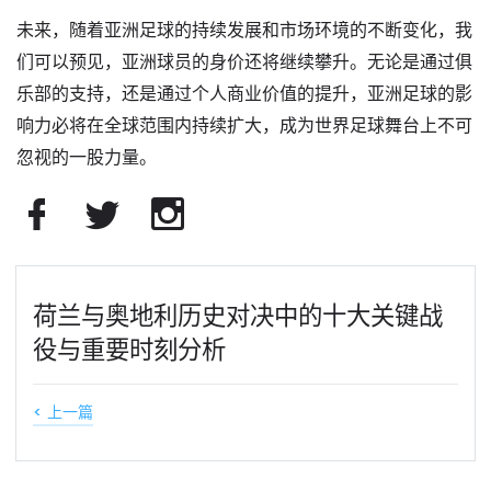
未来，随着亚洲足球的持续发展和市场环境的不断变化，我
们可以预见，亚洲球员的身价还将继续攀升。无论是通过俱
乐部的支持，还是通过个人商业价值的提升，亚洲足球的影
响力必将在全球范围内持续扩大，成为世界足球舞台上不可
忽视的一股力量。
荷兰与奥地利历史对决中的十大关键战
役与重要时刻分析
< 上一篇