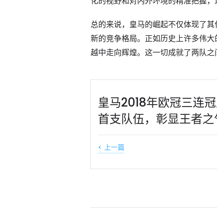
化的视野和对内外环境的精准把握，
总的来说，皇马的崛起不仅体现了其
新的竞争格局。正如历史上许多伟大
越中走向辉煌。这一切成就了两队之
皇马2018年欧冠三连
首支队伍，彰显王者之
< 上一篇