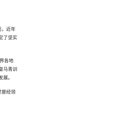
而，近年
定了坚实
界各地
皇马青训
发展。
然曾经领