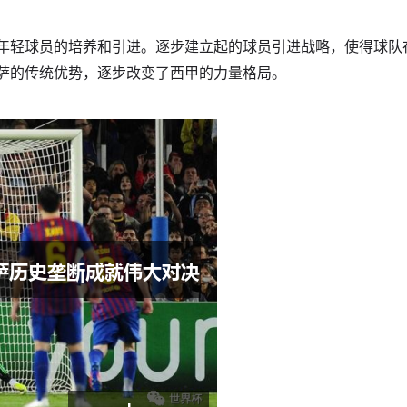
年轻球员的培养和引进。逐步建立起的球员引进战略，使得球队
萨的传统优势，逐步改变了西甲的力量格局。