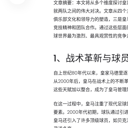
文章摘要：本文将从多个维度探讨皇
就两队之间的伟大对决。文章从四个
俱乐部文化和领导力的塑造，三是皇
竞技精神和团队合作。通过这些层面
球世界最为激烈、最具观赏性的竞争
1、战术革新与球
自上世纪80年代以来，皇家马德里
从2000年后，皇马在战术上的不
这些天赋加以整合，成为了皇马管理
在这一过程中，皇马注重了现代足球
要素。2000年代初期，球队通过引
皇马还引入了许多顶级球员，如贝克