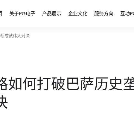
页
关于PG电子
产品展示
企业文化
服务方向
互动P
垄断成就伟大对决
路如何打破巴萨历史
决