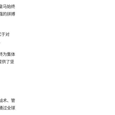
皇马始终
强的拼搏
优于对
。
终为集体
提供了坚
战术、管
通过全球