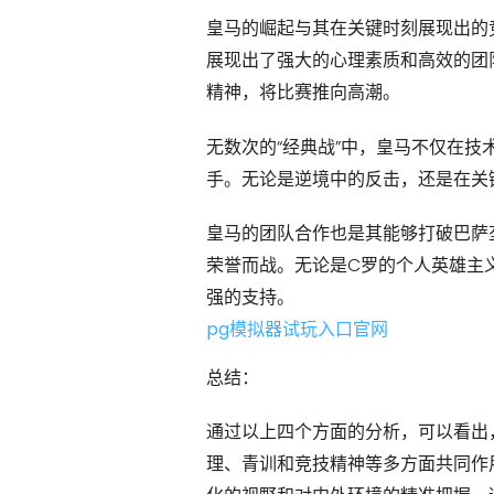
皇马的崛起与其在关键时刻展现出的
展现出了强大的心理素质和高效的团
精神，将比赛推向高潮。
无数次的“经典战”中，皇马不仅在
手。无论是逆境中的反击，还是在关
皇马的团队合作也是其能够打破巴萨
荣誉而战。无论是C罗的个人英雄主
强的支持。
pg模拟器试玩入口官网
总结：
通过以上四个方面的分析，可以看出
理、青训和竞技精神等多方面共同作