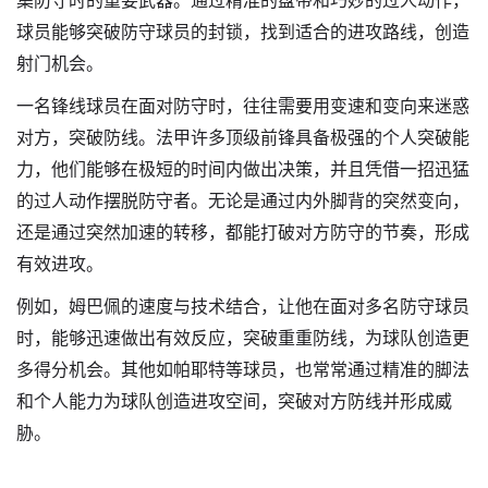
集防守时的重要武器。通过精准的盘带和巧妙的过人动作，
球员能够突破防守球员的封锁，找到适合的进攻路线，创造
射门机会。
一名锋线球员在面对防守时，往往需要用变速和变向来迷惑
对方，突破防线。法甲许多顶级前锋具备极强的个人突破能
力，他们能够在极短的时间内做出决策，并且凭借一招迅猛
的过人动作摆脱防守者。无论是通过内外脚背的突然变向，
还是通过突然加速的转移，都能打破对方防守的节奏，形成
有效进攻。
例如，姆巴佩的速度与技术结合，让他在面对多名防守球员
时，能够迅速做出有效反应，突破重重防线，为球队创造更
多得分机会。其他如帕耶特等球员，也常常通过精准的脚法
和个人能力为球队创造进攻空间，突破对方防线并形成威
胁。