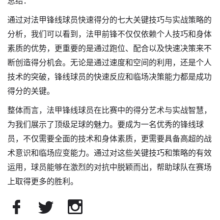
总结：
通过对法甲锋线球员快速得分的七大关键技巧与实战策略的
分析，我们可以看到，法甲前锋不仅仅依赖个人技巧和身体
素质的优势，更重要的是通过跑位、配合以及快速决策来不
断创造得分机会。无论是通过速度和空间的利用，还是个人
技术的突破，锋线球员的快速反应和临场决策能力都是成功
得分的关键。
整体而言，法甲锋线球员在比赛中的得分艺术与实战智慧，
为我们展示了顶级足球的魅力。要成为一名优秀的锋线球
员，不仅需要全面的技术和身体素质，更需要具备高超的战
术意识和临场应变能力。通过对这些关键技巧和策略的有效
运用，球员能够在激烈的对抗中脱颖而出，帮助球队在赛场
上取得更多的胜利。