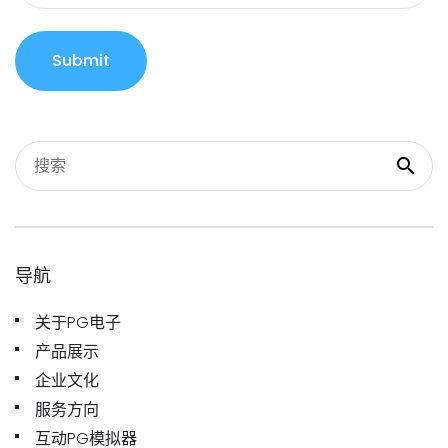
Submit
导航
关于PG电子
产品展示
企业文化
服务方向
互动PG模拟器