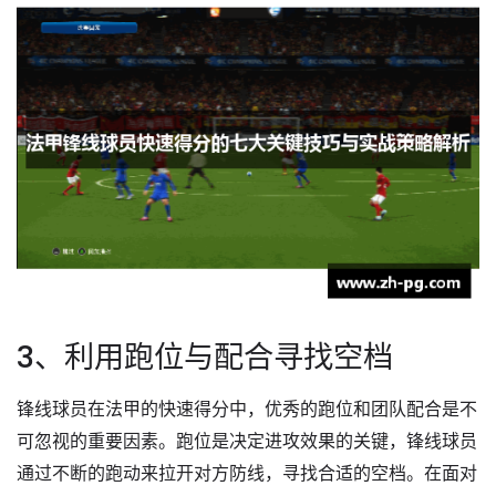
3、利用跑位与配合寻找空档
锋线球员在法甲的快速得分中，优秀的跑位和团队配合是不
可忽视的重要因素。跑位是决定进攻效果的关键，锋线球员
通过不断的跑动来拉开对方防线，寻找合适的空档。在面对