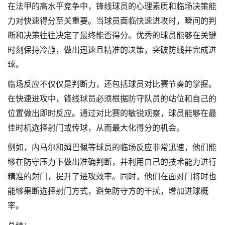
在法甲的高水平竞争中，锋线球员的心理素质和临场决策能
力对快速得分至关重要。当球员面临快速进攻时，瞬间的判
断和决策往往决定了最终能否得分。优秀的球员能够在关键
时刻保持冷静，做出迅速且精准的决策，突破防线并完成进
球。
临场反应不仅仅是判断力，还包括球员对比赛节奏的掌握。
在快速进攻中，锋线球员必须根据防守队员的站位和自己的
位置做出即时反应。通过对比赛的敏锐观察，球员能够在最
佳时机选择射门或传球，从而最大化得分的机会。
例如，内马尔和姆巴佩等球员的临场反应非常迅速，他们能
够在防守压力下做出准确判断，并利用自己的技术能力进行
精准的射门，提升了进攻效率。同时，他们在面对门将时也
能够果断选择射门方式，避免防守方的干扰，增加进球概
率。