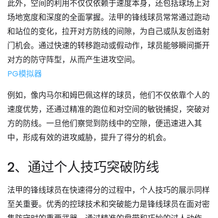
此外，空间的利用不仅仅依赖于速度本身，还包括球场上对
场地宽度和深度的全面掌握。法甲的锋线球员常常通过跑动
和站位的变化，拉开对方防线的间隙，为自己或队友创造射
门机会。通过快速的转移跑动或假动作，球员能够瞬间撕开
对方的防守阵型，从而产生进攻空间。
PG模拟器
例如，像内马尔和姆巴佩这样的球员，他们不仅依靠个人的
速度优势，还通过精准的跑位和对空间的敏锐捕捉，突破对
方的防线。一旦他们察觉到防线中的空隙，便迅速进入其
中，形成有效的进攻威胁，提升了得分的机会。
2、通过个人技巧突破防线
法甲的锋线球员在快速得分的过程中，个人技巧的展示同样
至关重要。优秀的控球技术和突破能力是锋线球员在面对密