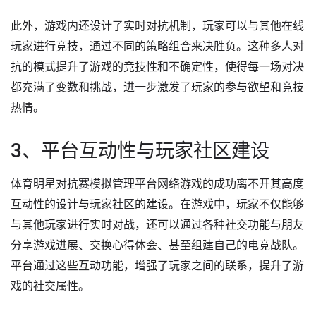
此外，游戏内还设计了实时对抗机制，玩家可以与其他在线
玩家进行竞技，通过不同的策略组合来决胜负。这种多人对
抗的模式提升了游戏的竞技性和不确定性，使得每一场对决
都充满了变数和挑战，进一步激发了玩家的参与欲望和竞技
热情。
3、平台互动性与玩家社区建设
体育明星对抗赛模拟管理平台网络游戏的成功离不开其高度
互动性的设计与玩家社区的建设。在游戏中，玩家不仅能够
与其他玩家进行实时对战，还可以通过各种社交功能与朋友
分享游戏进展、交换心得体会、甚至组建自己的电竞战队。
平台通过这些互动功能，增强了玩家之间的联系，提升了游
戏的社交属性。