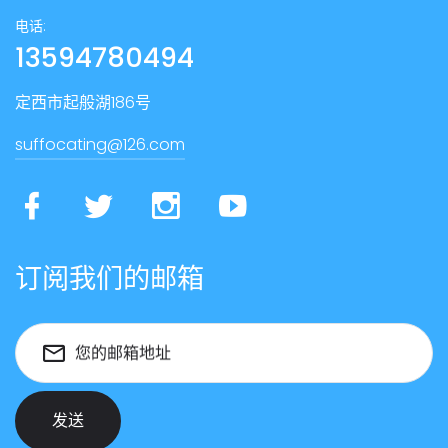
电话:
13594780494
定西市起般湖186号
suffocating@126.com
订阅我们的邮箱
您的邮箱地址
发送