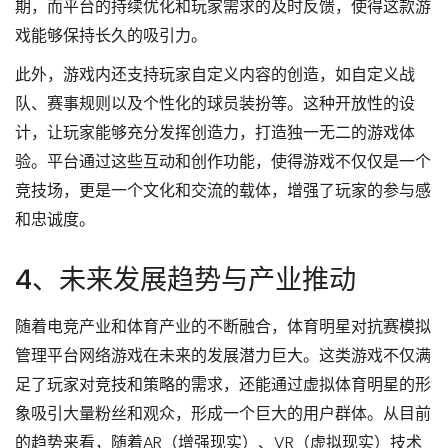
期，而平台的持续优化和玩家需求的及时反馈，使得这款游
戏能够保持长久的吸引力。
此外，游戏内还支持玩家自定义内容的创造，如自定义战
队、赛事规则以及个性化的球员装扮等。这种开放性的设
计，让玩家能够充分发挥创造力，打造独一无二的游戏体
验。平台通过这些互动和创作功能，使得游戏不仅仅是一个
竞技场，更是一个文化和交流的载体，增强了玩家的参与感
和忠诚度。
4、未来发展趋势与产业推动
随着电竞产业和体育产业的不断融合，体育明星对抗赛模拟
管理平台网络游戏在未来的发展潜力巨大。这类游戏不仅满
足了玩家对竞技和策略的需求，还能通过虚拟体育明星的形
象吸引大量粉丝和观众，形成一个巨大的用户群体。从目前
的趋势来看，随着AR（增强现实）、VR（虚拟现实）技术