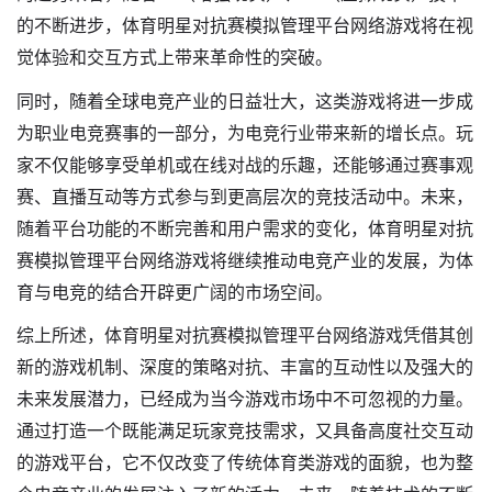
的不断进步，体育明星对抗赛模拟管理平台网络游戏将在视
觉体验和交互方式上带来革命性的突破。
同时，随着全球电竞产业的日益壮大，这类游戏将进一步成
为职业电竞赛事的一部分，为电竞行业带来新的增长点。玩
家不仅能够享受单机或在线对战的乐趣，还能够通过赛事观
赛、直播互动等方式参与到更高层次的竞技活动中。未来，
随着平台功能的不断完善和用户需求的变化，体育明星对抗
赛模拟管理平台网络游戏将继续推动电竞产业的发展，为体
育与电竞的结合开辟更广阔的市场空间。
综上所述，体育明星对抗赛模拟管理平台网络游戏凭借其创
新的游戏机制、深度的策略对抗、丰富的互动性以及强大的
未来发展潜力，已经成为当今游戏市场中不可忽视的力量。
通过打造一个既能满足玩家竞技需求，又具备高度社交互动
的游戏平台，它不仅改变了传统体育类游戏的面貌，也为整