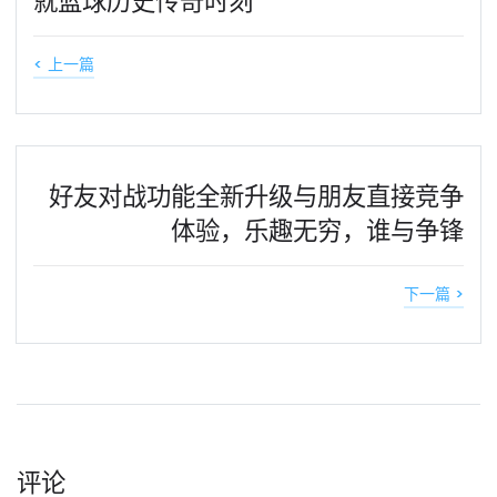
就篮球历史传奇时刻
< 上一篇
好友对战功能全新升级与朋友直接竞争
体验，乐趣无穷，谁与争锋
下一篇 >
评论