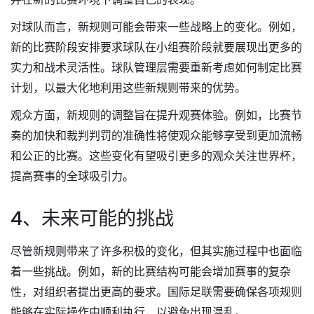
对球队而言，新规则可能会带来一些战略上的变化。例如，
新的比赛阶段安排要求球队在小组赛阶段就要展现出更多的
实力和战术灵活性。球队管理层需要重新考虑如何制定比赛
计划，以最大化地利用这些新规则带来的优势。
观众方面，新规则的调整旨在提升观赛体验。例如，比赛节
奏的加快和裁判判罚的准确性将使观众能够享受到更加流畅
和公正的比赛。这些变化有望吸引更多的观众关注世界杯，
提高赛事的全球吸引力。
4、未来可能的挑战
尽管新规则带来了许多积极的变化，但其实施过程中也面临
着一些挑战。例如，新的比赛结构可能会增加赛事的复杂
性，对组织者提出更高的要求。国际足联需要确保各项规则
能够在实际操作中顺利执行，以避免出现混乱。