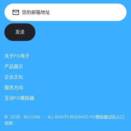
您的邮箱地址
发送
关于PG电子
产品展示
企业文化
服务方向
互动PG模拟器
©
2026
RECONA
.
- ALL RIGHTS RESERVED
PG模拟器试玩入口
官网
.