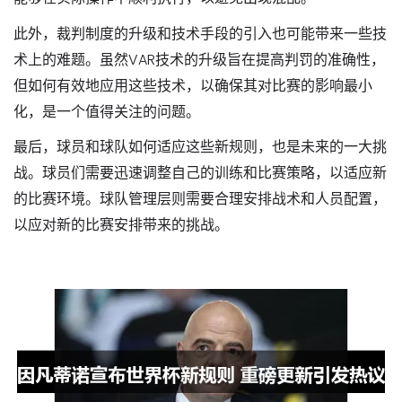
此外，裁判制度的升级和技术手段的引入也可能带来一些技
术上的难题。虽然VAR技术的升级旨在提高判罚的准确性，
但如何有效地应用这些技术，以确保其对比赛的影响最小
化，是一个值得关注的问题。
最后，球员和球队如何适应这些新规则，也是未来的一大挑
战。球员们需要迅速调整自己的训练和比赛策略，以适应新
的比赛环境。球队管理层则需要合理安排战术和人员配置，
以应对新的比赛安排带来的挑战。