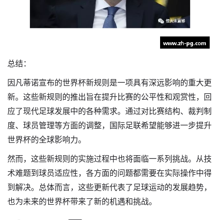
总结：
因凡蒂诺宣布的世界杯新规则是一项具有深远影响的重大更
新。这些新规则的推出旨在提升比赛的公平性和观赏性，回
应了现代足球发展中的各种需求。通过对比赛结构、裁判制
度、球员管理等方面的调整，国际足联希望能够进一步提升
世界杯的全球影响力。
然而，这些新规则的实施过程中也将面临一系列挑战。从技
术难题到球员适应性，各方面的问题都需要在实际操作中得
到解决。总体而言，这些更新代表了足球运动的发展趋势，
也为未来的世界杯带来了新的机遇和挑战。