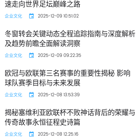
速走向世界足坛巅峰之路
企业文化
2025-12-09 10:51:02
冬窗转会关键动态全程追踪指南与深度解析
及趋势前瞻全面解读洞察
企业文化
2025-12-09 09:22:35
欧冠与欧联第三名赛事的重要性揭秘 影响
球队赛季目标与未来发展
企业文化
2025-12-08 13:53:39
揭秘塞维利亚欧联杯不败神话背后的荣耀与
传奇故事永恒征程史诗篇
企业文化
2025-12-08 12:25:16