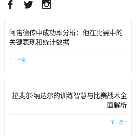
阿诺德传中成功率分析：他在比赛中的
关键表现和统计数据
< 上一篇
拉斐尔·纳达尔的训练智慧与比赛战术全
面解析
下一篇 >