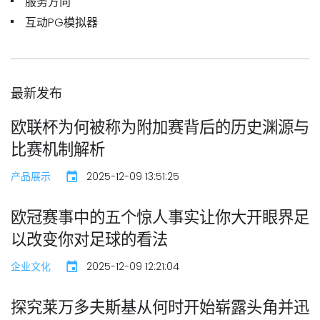
服务方向
互动PG模拟器
最新发布
欧联杯为何被称为附加赛背后的历史渊源与
比赛机制解析
产品展示
2025-12-09 13:51:25
欧冠赛事中的五个惊人事实让你大开眼界足
以改变你对足球的看法
企业文化
2025-12-09 12:21:04
探究莱万多夫斯基从何时开始崭露头角并迅