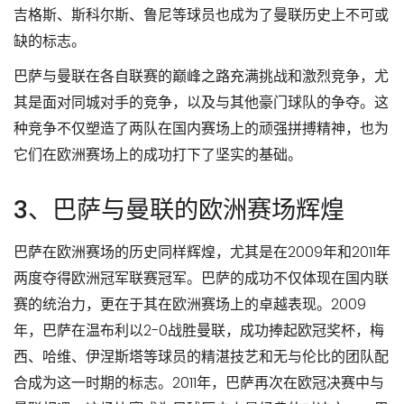
吉格斯、斯科尔斯、鲁尼等球员也成为了曼联历史上不可或
缺的标志。
巴萨与曼联在各自联赛的巅峰之路充满挑战和激烈竞争，尤
其是面对同城对手的竞争，以及与其他豪门球队的争夺。这
种竞争不仅塑造了两队在国内赛场上的顽强拼搏精神，也为
它们在欧洲赛场上的成功打下了坚实的基础。
3、巴萨与曼联的欧洲赛场辉煌
巴萨在欧洲赛场的历史同样辉煌，尤其是在2009年和2011年
两度夺得欧洲冠军联赛冠军。巴萨的成功不仅体现在国内联
赛的统治力，更在于其在欧洲赛场上的卓越表现。2009
年，巴萨在温布利以2-0战胜曼联，成功捧起欧冠奖杯，梅
西、哈维、伊涅斯塔等球员的精湛技艺和无与伦比的团队配
合成为这一时期的标志。2011年，巴萨再次在欧冠决赛中与