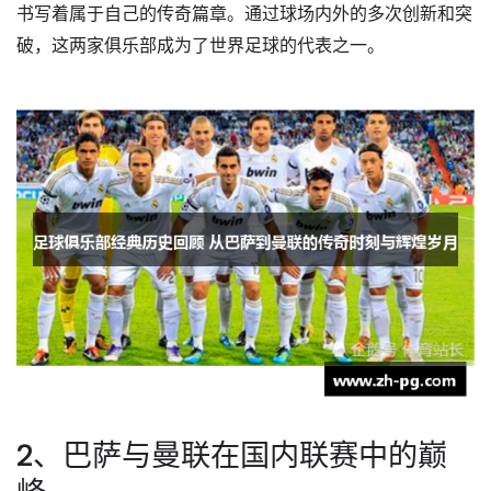
书写着属于自己的传奇篇章。通过球场内外的多次创新和突
破，这两家俱乐部成为了世界足球的代表之一。
2、巴萨与曼联在国内联赛中的巅