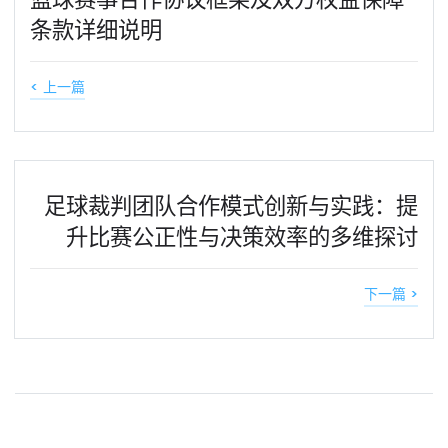
条款详细说明
< 上一篇
足球裁判团队合作模式创新与实践：提
升比赛公正性与决策效率的多维探讨
下一篇 >