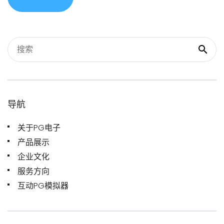
导航
关于PG电子
产品展示
企业文化
服务方向
互动PG模拟器