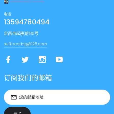
电话:
13594780494
定西市起般湖186号
suffocating@126.com
订阅我们的邮箱
您的邮箱地址