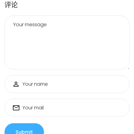
评论
Your message
Your name
Your mail
Submit