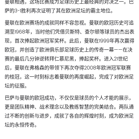
曼联相遇，这场比赛成为足球历史上最经典的对决之一。巴
萨的3-1胜利再次证明了其在欧洲足坛的霸主地位。
曼联在欧洲赛场的成就同样不容忽视。曼联的欧冠历史可追
溯至1968年，当时他们凭借贝斯特、查尔顿等球员的杰出表
现，首次捧起欧洲冠军奖杯。此后，曼联在1999年再次赢得
欧冠，并创造了欧洲俱乐部足球历史上的传奇一幕——在决
赛的最后几分钟逆转拜仁慕尼黑，捧起奖杯。进入21世纪
后，曼联在弗格森的带领下再次夺得2008年欧洲冠军联赛
的桂冠，这一时刻标志着曼联的再度崛起，完成了对欧洲足
坛的征服。
巴萨与曼联的欧冠成功，不仅仅是球员的个人才能的展示，
更是团队精神、战术理念以及教练智慧的完美结合。两队通
过不断的创新与进步，成就了各自的辉煌时刻，成为欧洲足
坛的永恒传奇。