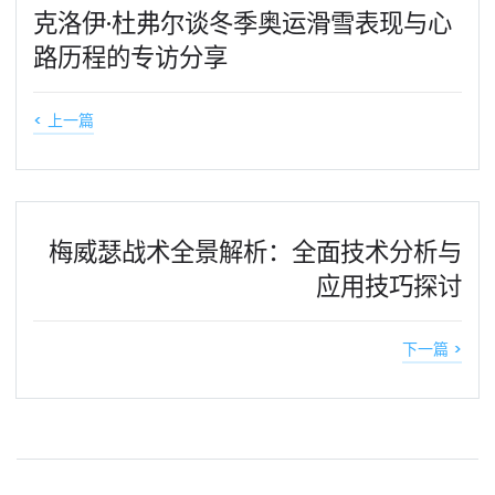
克洛伊·杜弗尔谈冬季奥运滑雪表现与心
路历程的专访分享
< 上一篇
梅威瑟战术全景解析：全面技术分析与
应用技巧探讨
下一篇 >