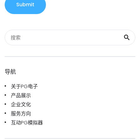
Submit
导航
关于PG电子
产品展示
企业文化
服务方向
互动PG模拟器