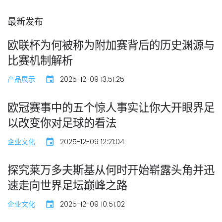
最新发布
欧联杯为何被称为附加赛背后的历史渊源与
比赛机制解析
产品展示
2025-12-09 13:51:25
欧冠赛事中的五个惊人事实让你大开眼界足
以改变你对足球的看法
企业文化
2025-12-09 12:21:04
探究莱万多夫斯基从何时开始崭露头角并迅
速走向世界足坛巅峰之路
企业文化
2025-12-09 10:51:02