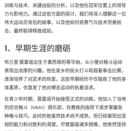
训练与技术、关键战役的分析，以及他在冠军位置上的领导
力与影响力。通过这些方面的探讨，我们将深入理解这一位
伟大运动员背后的故事，以及他如何将勇气与技术完美结
合，最终取得辉煌成就。
1、早期生涯的磨砺
布兰登·莫雷诺出生于墨西哥的蒂华纳，从小便对格斗运动
表现出浓厚的兴趣。他在家乡的街头打斗和观看拳击比赛，
逐渐培养了对武术的热爱。这些早期经历不仅锻炼了他的身
体素质，也激发了他对搏击运动的执着追求。
在青少年时期，莫雷诺开始接受正式的训练。他加入了当地
的综合格斗（MMA）俱乐部，在教练的指导下逐步掌握各
种格斗技巧。此时的他虽然技术尚不成熟，但已经展现出坚
韧的毅力和对胜利的渴望。尽管面临诸多困难，他依然坚持