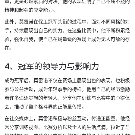
量，更是心理素质的对决。他的表现证明了自己不屈不挠的
精神和超强的应变能力。
此外，莫雷诺在保卫冠军头衔的过程中，面对不同风格的对
手，持续展现出自己的实力。在这些比赛中，他不断积累经
验，强化自我，使自己在蝇量级的赛场上成为无人可敌的存
在。
4、冠军的领导力与影响力
成为冠军后，莫雷诺不仅在赛场上展现出色的表现，也积极
参与公益活动，成为年轻拳手的榜样。他用自己的经历激励
着许多追逐梦想的年轻人，分享他在训练与比赛中的心得体
会，推动了整个格斗界的正能量传播。
在社交媒体上，莫雷诺积极与粉丝互动，传递正能量。他经
常分享训练视频、比赛分析以及个人的生活点滴，拉近了与